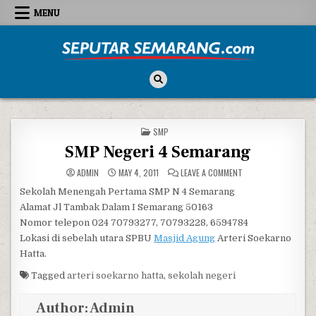
Skip to content
MENU
Seputar Semarang
All About Semarang
POSTED IN
SMP
SMP Negeri 4 Semarang
ON SMP NEGERI 4 S
ADMIN
MAY 4, 2011
LEAVE A COMMENT
Sekolah Menengah Pertama SMP N 4 Semarang
Alamat Jl Tambak Dalam I Semarang 50163
Nomor telepon 024 70793277, 70793228, 6594784
Lokasi di sebelah utara SPBU
Masjid Agung
Arteri Soekarno
Hatta.
Tagged
arteri soekarno hatta
,
sekolah negeri
Author:
Admin