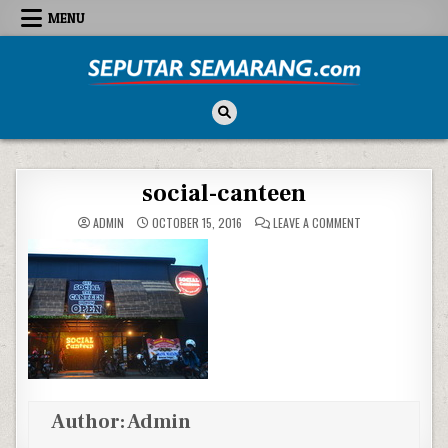
Skip to content
MENU
Seputar Semarang
All About Semarang
social-canteen
ON SOCIAL-CANTE
ADMIN
OCTOBER 15, 2016
LEAVE A COMMENT
Author:
Admin