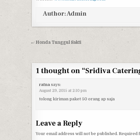
Author:
Admin
Post navigation
← Honda Tunggul Sakti
1 thought on “
Sridiva Caterin
ratna
says:
August 29, 2015 at 2:10 pm
tolong kiriman paket 50 orang ap saja
Leave a Reply
Your email address will not be published.
Required 