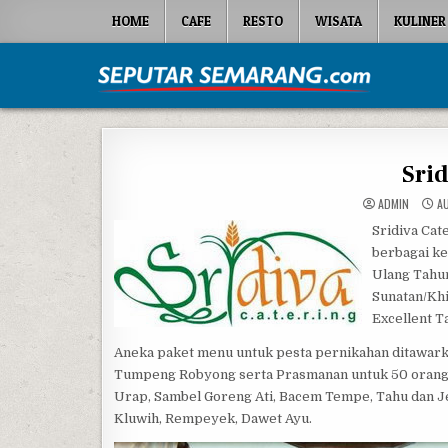
Skip to content
HOME
CAFE
RESTO
WISATA
KULINER
Seputar Semarang
All About Semarang
Srid
ADMIN
AU
Sridiva Ca
berbagai ke
Ulang Tahun
Sunatan/Khi
Excellent T
Aneka paket menu untuk pesta pernikahan ditawarka
Tumpeng Robyong serta Prasmanan untuk 50 orang d
Urap, Sambel Goreng Ati, Bacem Tempe, Tahu dan Je
Kluwih, Rempeyek, Dawet Ayu.