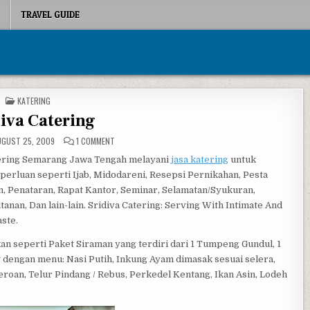
TRAVEL GUIDE
POSTED IN
KATERING
iva Catering
ON SRIDIVA CATERING
GUST 25, 2009
1 COMMENT
tering Semarang Jawa Tengah melayani
jasa katering
untuk
perluan seperti Ijab, Midodareni, Resepsi Pernikahan, Pesta
, Penataran, Rapat Kantor, Seminar, Selamatan/Syukuran,
tanan, Dan lain-lain. Sridiva Catering: Serving With Intimate And
aste.
n seperti Paket Siraman yang terdiri dari 1 Tumpeng Gundul, 1
engan menu: Nasi Putih, Inkung Ayam dimasak sesuai selera,
roan, Telur Pindang / Rebus, Perkedel Kentang, Ikan Asin, Lodeh