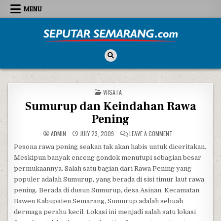
Skip to content
MENU
Seputar Semarang
All About Semarang
POSTED IN
WISATA
Sumurup dan Keindahan Rawa
Pening
ON SUMURUP DAN K
ADMIN
JULY 23, 2009
LEAVE A COMMENT
Pesona rawa pening seakan tak akan habis untuk diceritakan.
Meskipun banyak enceng gondok menutupi sebagian besar
permukaannya. Salah satu bagian dari Rawa Pening yang
populer adalah Sumurup, yang berada di sisi timur laut rawa
pening. Berada di dusun Sumurup, desa Asinan, Kecamatan
Bawen Kabupaten Semarang, Sumurup adalah sebuah
dermaga perahu kecil. Lokasi ini menjadi salah satu lokasi