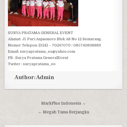
SURYA PRATAMA GENERAL EVENT
Alamat: Jl. Puri Anjasmoro Blok A8 No 12 Semarang.
Nomor Telepon: (024) – 70247070 / 085740838889
Email: suryapratama_eo@yahoo.com
FB : Surya Pratama GeneralEvent
Twiter : suryapratama_eo
Author:
Admin
Post navigation
MarkPlus Indonesia →
← Megah Tama Berjangka