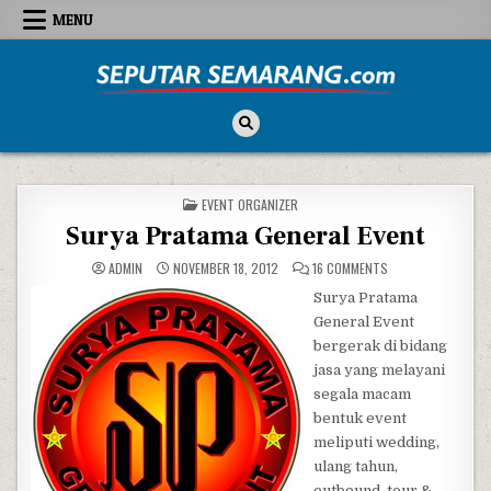
Skip to content
MENU
Seputar Semarang
All About Semarang
POSTED IN
EVENT ORGANIZER
Surya Pratama General Event
ON SURYA PRATAMA
ADMIN
NOVEMBER 18, 2012
16 COMMENTS
Surya Pratama
General Event
bergerak di bidang
jasa yang melayani
segala macam
bentuk event
meliputi wedding,
ulang tahun,
outbound, tour &