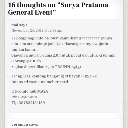
16 thoughts on “
Surya Pratama
General Event
”
mai
says:
November 25, 2012 at 12:14 am
??û bagi-bagi info ne, buat kamu-kamu ????????? punya
cita-cita atau mimpi jadi DJ sekarang saatnya wujutin
impian kamu,,,,
biayanya murah, cuma 2.6jt utuk prvat dan utuk grup min
5 orang @400rb
+ ujian & sertifikat + job TRAINNing(y)
?äª nguras kantong banget B) N bayak ++nya\=D/
Bonus cd case + memeber card
Utuk info hub MAYA
Pin 32536A6B
Tlp 087832124159
veronica
says: