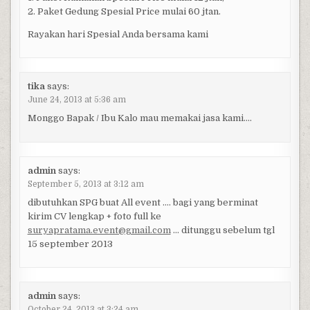
2. Paket Gedung Spesial Price mulai 60 jtan.
Rayakan hari Spesial Anda bersama kami
tika
says:
June 24, 2013 at 5:36 am
Monggo Bapak / Ibu Kalo mau memakai jasa kami….
admin
says:
September 5, 2013 at 3:12 am
dibutuhkan SPG buat All event …. bagi yang berminat
kirim CV lengkap + foto full ke
suryapratama.event@gmail.com
… ditunggu sebelum tgl
15 september 2013
admin
says:
October 24, 2013 at 3:24 am