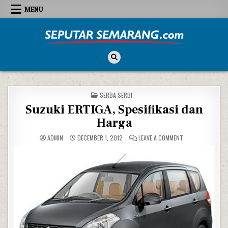
Skip to content
MENU
Seputar Semarang
All About Semarang
POSTED IN
SERBA SERBI
Suzuki ERTIGA, Spesifikasi dan
Harga
ON SUZUKI ERTIGA
ADMIN
DECEMBER 1, 2012
LEAVE A COMMENT