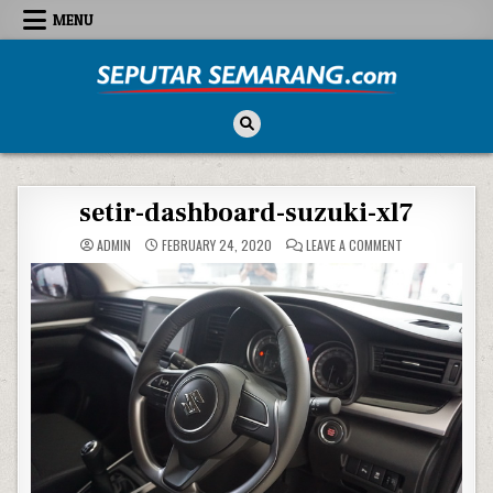
Skip to content
MENU
Seputar Semarang
All About Semarang
setir-dashboard-suzuki-xl7
ON SETIR-DASHB
ADMIN
FEBRUARY 24, 2020
LEAVE A COMMENT