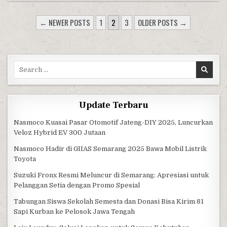
POSTS PAGINATION
← NEWER POSTS
1
2
3
OLDER POSTS →
Search for:
Update Terbaru
Nasmoco Kuasai Pasar Otomotif Jateng-DIY 2025, Luncurkan
Veloz Hybrid EV 300 Jutaan
Nasmoco Hadir di GIIAS Semarang 2025 Bawa Mobil Listrik
Toyota
Suzuki Fronx Resmi Meluncur di Semarang: Apresiasi untuk
Pelanggan Setia dengan Promo Spesial
Tabungan Siswa Sekolah Semesta dan Donasi Bisa Kirim 81
Sapi Kurban ke Pelosok Jawa Tengah