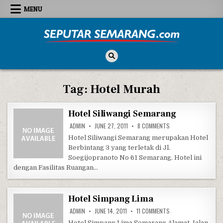
Skip to content
MENU
Seputar Semarang
All About Semarang
Tag:
Hotel Murah
Hotel Siliwangi Semarang
ON HOTEL SILIWANGI
ADMIN
JUNE 27, 2011
8 COMMENTS
Hotel Siliwangi Semarang merupakan Hotel
Berbintang 3 yang terletak di Jl.
Soegijopranoto No 61 Semarang. Hotel ini
dengan Fasilitas Ruangan…
Hotel Simpang Lima
ON HOTEL SIMPANG L
ADMIN
JUNE 14, 2011
11 COMMENTS
Hotel Simpang Lima Semarang Alamat Jalan