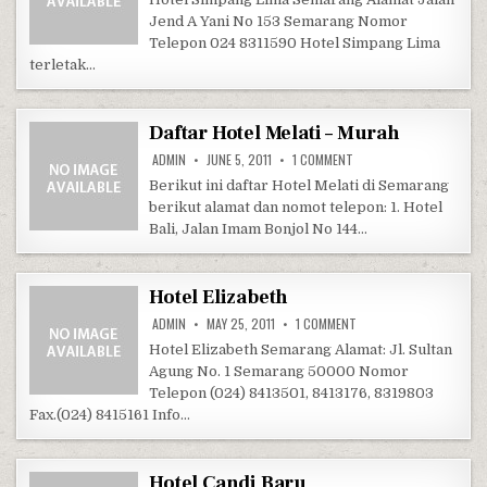
Jend A Yani No 153 Semarang Nomor
Telepon 024 8311590 Hotel Simpang Lima
terletak…
Daftar Hotel Melati – Murah
ON DAFTAR HOTEL MELAT
ADMIN
JUNE 5, 2011
1 COMMENT
Berikut ini daftar Hotel Melati di Semarang
berikut alamat dan nomot telepon: 1. Hotel
Bali, Jalan Imam Bonjol No 144…
Hotel Elizabeth
ON HOTEL ELIZABETH
ADMIN
MAY 25, 2011
1 COMMENT
Hotel Elizabeth Semarang Alamat: Jl. Sultan
Agung No. 1 Semarang 50000 Nomor
Telepon (024) 8413501, 8413176, 8319803
Fax.(024) 8415161 Info…
Hotel Candi Baru