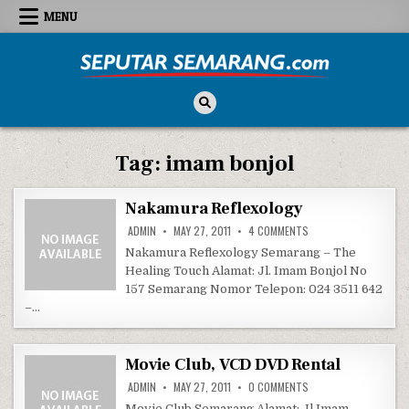
Skip to content
MENU
Seputar Semarang
All About Semarang
Tag:
imam bonjol
Nakamura Reflexology
ON NAKAMURA REFLEX
ADMIN
MAY 27, 2011
4 COMMENTS
Nakamura Reflexology Semarang – The
Healing Touch Alamat: Jl. Imam Bonjol No
157 Semarang Nomor Telepon: 024 3511 642
–…
Movie Club, VCD DVD Rental
ON MOVIE CLUB, VCD 
ADMIN
MAY 27, 2011
0 COMMENTS
Movie Club Semarang Alamat: Jl Imam