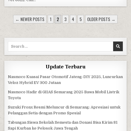
POSTS PAGINATION
← NEWER POSTS
1
2
3
4
5
OLDER POSTS →
Search for:
Update Terbaru
Nasmoco Kuasai Pasar Otomotif Jateng-DIY 2025, Luncurkan
Veloz Hybrid EV 300 Jutaan
Nasmoco Hadir di GIIAS Semarang 2025 Bawa Mobil Listrik
Toyota
Suzuki Fronx Resmi Meluncur di Semarang: Apresiasi untuk
Pelanggan Setia dengan Promo Spesial
Tabungan Siswa Sekolah Semesta dan Donasi Bisa Kirim 81
Sapi Kurban ke Pelosok Jawa Tengah