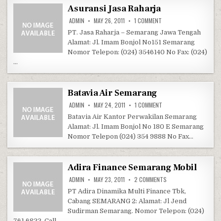
Asuransi Jasa Raharja
ON ASURANSI JASA RAH
ADMIN
MAY 26, 2011
1 COMMENT
PT. Jasa Raharja – Semarang Jawa Tengah
Alamat: Jl. Imam Bonjol No151 Semarang
Nomor Telepon: (024) 3546140 No Fax: (024)
…
Batavia Air Semarang
ON BATAVIA AIR SEMAR
ADMIN
MAY 24, 2011
1 COMMENT
Batavia Air Kantor Perwakilan Semarang
Alamat: Jl. Imam Bonjol No 180 E Semarang
Nomor Telepon (024) 354 9888 No Fax…
Adira Finance Semarang Mobil
ON ADIRA FINANCE SE
ADMIN
MAY 23, 2011
2 COMMENTS
PT Adira Dinamika Multi Finance Tbk,
Cabang SEMARANG 2: Alamat: Jl Jend
Sudirman Semarang. Nomor Telepon: (024)
761 6822. Call…