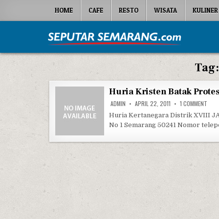
Skip to content
HOME
CAFE
RESTO
WISATA
KULINER
Seputar Semarang
All About Semarang
Tag
Huria Kristen Batak Prot
ON H
ADMIN
APRIL 22, 2011
1 COMMENT
Huria Kertanegara Distrik XVIII 
No 1 Semarang 50241 Nomor telep