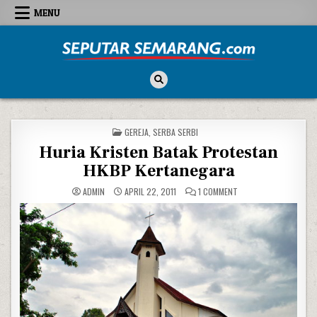
Skip to content
MENU
Seputar Semarang
All About Semarang
POSTED IN
GEREJA
,
SERBA SERBI
Huria Kristen Batak Protestan
HKBP Kertanegara
ON HURIA KRISTEN B
ADMIN
APRIL 22, 2011
1 COMMENT