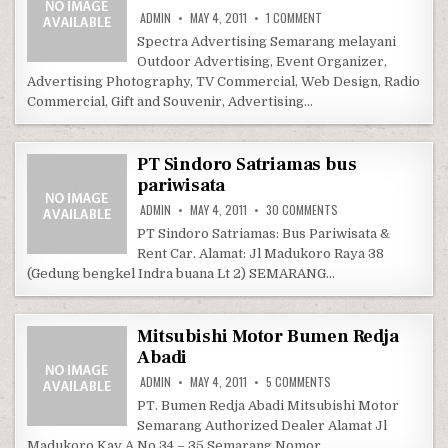
ON SPECTRA TOTAL ADVE
ADMIN
MAY 4, 2011
1 COMMENT
Spectra Advertising Semarang melayani
Outdoor Advertising, Event Organizer,
Advertising Photography, TV Commercial, Web Design, Radio
Commercial, Gift and Souvenir, Advertising…
PT Sindoro Satriamas bus
pariwisata
ON PT SINDORO SATR
ADMIN
MAY 4, 2011
30 COMMENTS
PT Sindoro Satriamas: Bus Pariwisata &
Rent Car. Alamat: Jl Madukoro Raya 38
(Gedung bengkel Indra buana Lt 2) SEMARANG…
Mitsubishi Motor Bumen Redja
Abadi
ON MITSUBISHI MOTOR 
ADMIN
MAY 4, 2011
5 COMMENTS
PT. Bumen Redja Abadi Mitsubishi Motor
Semarang Authorized Dealer Alamat Jl
Madukoro Kav A No 34 – 35 Semarang Nomor…