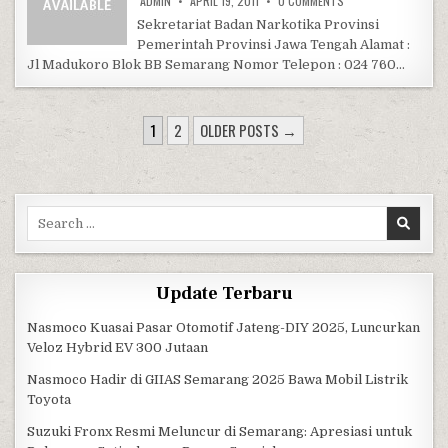
ADMIN
APRIL 19, 2011
0 COMMENTS
Sekretariat Badan Narkotika Provinsi
Pemerintah Provinsi Jawa Tengah Alamat :
Jl Madukoro Blok BB Semarang Nomor Telepon : 024 760…
POSTS PAGINATION
1
2
OLDER POSTS →
Search for:
Update Terbaru
Nasmoco Kuasai Pasar Otomotif Jateng-DIY 2025, Luncurkan
Veloz Hybrid EV 300 Jutaan
Nasmoco Hadir di GIIAS Semarang 2025 Bawa Mobil Listrik
Toyota
Suzuki Fronx Resmi Meluncur di Semarang: Apresiasi untuk