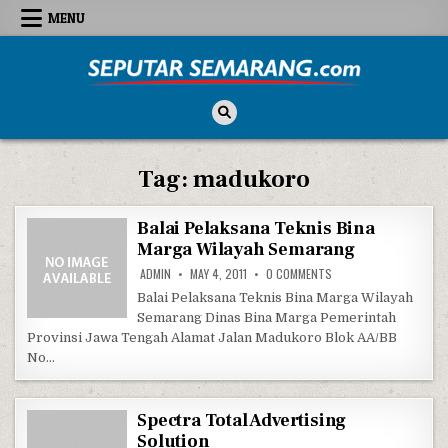
Skip to content
MENU
Seputar Semarang
All About Semarang
Tag:
madukoro
Balai Pelaksana Teknis Bina
Marga Wilayah Semarang
ON BALAI PELAKSANA T
ADMIN
MAY 4, 2011
0 COMMENTS
Balai Pelaksana Teknis Bina Marga Wilayah
Semarang Dinas Bina Marga Pemerintah
Provinsi Jawa Tengah Alamat Jalan Madukoro Blok AA/BB
No…
Spectra Total Advertising
Solution