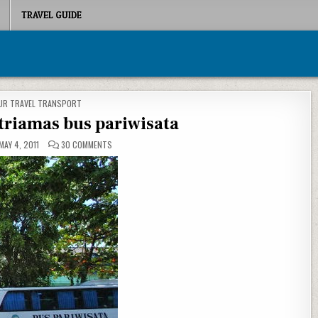
TRAVEL GUIDE
TED IN
UR TRAVEL TRANSPORT
triamas bus pariwisata
ON PT SINDORO SATRIAMAS BUS PARIWISATA
MAY 4, 2011
30 COMMENTS