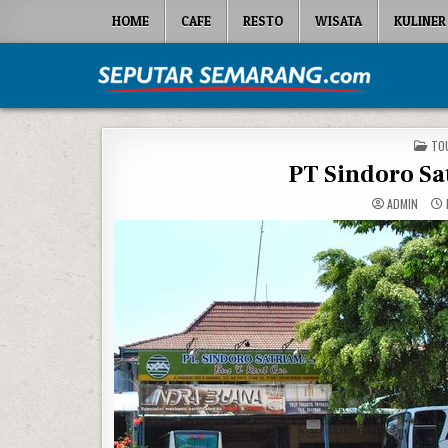
Skip to content
HOME
CAFE
RESTO
WISATA
KULINER
Seputar Semarang
All About Semarang
POS
TO
PT Sindoro Sa
ADMIN