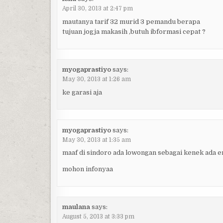
April 30, 2013 at 2:47 pm
mautanya tarif 32 murid 3 pemandu berapa
tujuan jogja makasih ,butuh ibformasi cepat ?
myogaprastiyo
says:
May 30, 2013 at 1:26 am
ke garasi aja
myogaprastiyo
says:
May 30, 2013 at 1:35 am
maaf di sindoro ada lowongan sebagai kenek ada 
mohon infonyaa
maulana
says:
August 5, 2013 at 3:33 pm