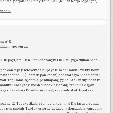
mentasi perjalanan Study Tour, KKL (Kuliah Kerja Lapangan),
vi.com
um A*E.
liki image buruk.
11-13 pagi jam 10an, untuk berangkat hari itu juga tujuan Lebak
epan dan tepi jendela/kaca (supaya bisa bersandar waktu tidur
sih seat no.12 (3 dari depan kanan) padahal saya lihat didaftar
mau. Tapi sama agennya, penumpang yg no.12 akan dipindah ke
 menukar seat yang sudah di booking orang, tapi pihak agen
ya dikasih no.12. Akhirnya deal, saya beli tiket dapat seat
eat no.12. Tapi ketika bis sampe di terminal Kartasura, semua
aya pun pindah. Tapi saya terkejut karena dengan bis yang baru