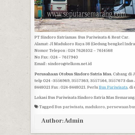
PT Sindoro Satriamas: Bus Pariwisata & Rent Car.
Alamat: Jl Madukoro Raya 38 (Gedung bengkel Indr
Nomor Telepon : 024 7626102 – 7614568
No Fax : 024 – 7617940
Email : sindoro@telkom.net.id
Perusahaan Otobus Sindoro Satria Mas
, Cabang di
telp 024 -3556969, 3557363, 3557564, 3557673 dan
8448021 Fax : 024-8448021. Perlu
Bus Pariwisata
, di
Lokasi Bus Pariwisata Sindoro Satria Mas Semarang
Tagged
Bus pariwisata
,
madukoro
,
persewaan bu
Author:
Admin