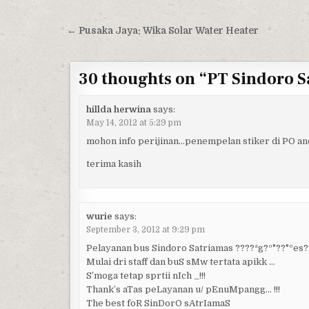
Post navigation
← Pusaka Jaya: Wika Solar Water Heater
30 thoughts on “
PT Sindoro S
hillda herwina
says:
May 14, 2012 at 5:29 pm
mohon info perijinan…penempelan stiker di PO anda
terima kasih
wurie
says:
September 3, 2012 at 9:29 pm
Pelayanan bus Sindoro Satriamas ????ªg?º°??°ºes?
Mulai dri staff dan buS sMw tertata apikk …
S’moga tetap sprtii nIch _!!!
Thank’s aTas peLayanan u/ pEnuMpangg… !!!
The best foR SinDorO sAtrIamaS