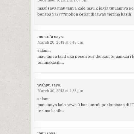
December 5, 2012 at 1:07 pm
maaf saya mau tanya kalo mau k jogja tujuannya go
berapa ya????mohon cepat di jawab terima kasih
mustofa
says:
March 20, 2013 at 6:43 pm
salam,..
mau tanya tarif jika pesen bus dengan tujuan dar
terimakasih,…
wahyu
says:
March 30, 2013 at 4:56 pm
salam,
mau tanya kalo sewa 2 hari untuk perlombaan di I
terima kasih…
ibnu
says: