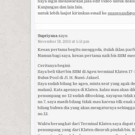
Saya ingin menawarkan jasa edit video untuk doku
Kunjungan dan lain lain.
untuk lebih lanjut kirimkan email ke
anangsandi@o
Supriyana
says:
November 18, 2013 at 5:51 pm
Kesan pertama begitu menggoda, itulah iklan parf
Namun bagi saya, kesan pertama naik bis SSM mem
Ceritanya begini:
Saya beli tiket bis SSM di Agen terminal Klaten 17-
Bulus/Pool di Jl. H. Nawi-Jaksel.
Saya sudah bilang ke agen, minta seat yang agak d
malam). Kata agennya di Klaten, kalau mau akan dika
penumpang no 12 sudah dibooking, sayapun tidak 
no.7, saya masih bilang tidak mau karena tdk enak
bilang bahwa dia yang akan mengaturnya sehingga sa
no.12.
Waktu berangkat dari Terminal Klaten saya dapat s
penumpang yang dari Klaten disuruh pindah bis. S