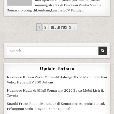
merupakan kompleks perumahan kelas
menengah atas di kawasan Pantai Marina
Semarang yang dikembangkan oleh CV Family…
POSTS PAGINATION
1
2
OLDER POSTS →
Search for:
Update Terbaru
Nasmoco Kuasai Pasar Otomotif Jateng-DIY 2025, Luncurkan
Veloz Hybrid EV 300 Jutaan
Nasmoco Hadir di GIIAS Semarang 2025 Bawa Mobil Listrik
Toyota
Suzuki Fronx Resmi Meluncur di Semarang: Apresiasi untuk
Pelanggan Setia dengan Promo Spesial