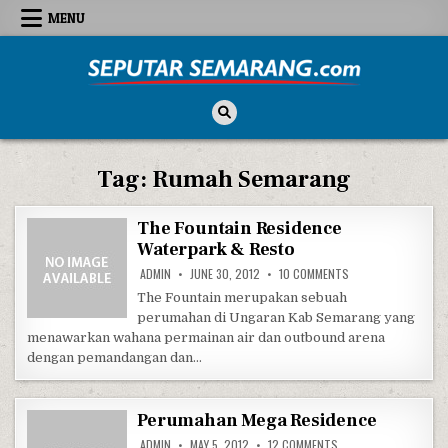
Skip to content
MENU
Seputar Semarang
All About Semarang
Tag:
Rumah Semarang
The Fountain Residence
Waterpark & Resto
ON THE FOUNTAIN R
ADMIN
JUNE 30, 2012
10 COMMENTS
The Fountain merupakan sebuah
perumahan di Ungaran Kab Semarang yang
menawarkan wahana permainan air dan outbound arena
dengan pemandangan dan…
Perumahan Mega Residence
ON PERUMAHAN MEGA 
ADMIN
MAY 5, 2012
12 COMMENTS