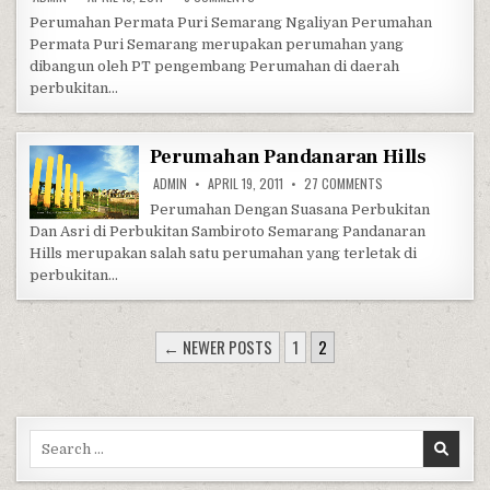
Perumahan Permata Puri Semarang Ngaliyan Perumahan
Permata Puri Semarang merupakan perumahan yang
dibangun oleh PT pengembang Perumahan di daerah
perbukitan…
Perumahan Pandanaran Hills
ON PERUMAHAN PAN
ADMIN
APRIL 19, 2011
27 COMMENTS
Perumahan Dengan Suasana Perbukitan
Dan Asri di Perbukitan Sambiroto Semarang Pandanaran
Hills merupakan salah satu perumahan yang terletak di
perbukitan…
POSTS PAGINATION
← NEWER POSTS
1
2
Search for: