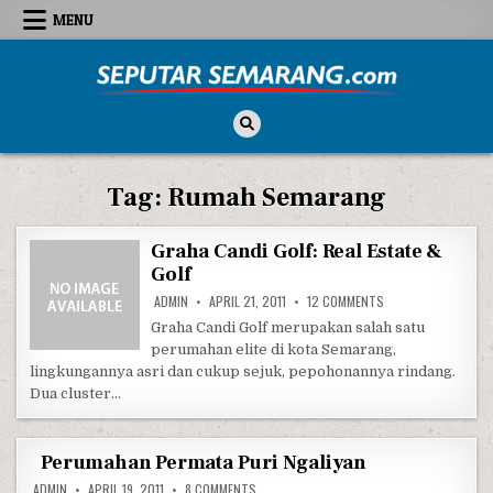
Skip to content
MENU
Seputar Semarang
All About Semarang
Tag:
Rumah Semarang
Graha Candi Golf: Real Estate &
Golf
ON GRAHA CANDI GOL
ADMIN
APRIL 21, 2011
12 COMMENTS
Graha Candi Golf merupakan salah satu
perumahan elite di kota Semarang,
lingkungannya asri dan cukup sejuk, pepohonannya rindang.
Dua cluster…
Perumahan Permata Puri Ngaliyan
ON PERUMAHAN PERMATA PURI NGALIYAN
ADMIN
APRIL 19, 2011
8 COMMENTS