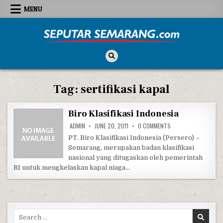
Skip to content
MENU
Seputar Semarang
All About Semarang
Tag:
sertifikasi kapal
Biro Klasifikasi Indonesia
ON BIRO KLASIFIKASI
ADMIN
JUNE 20, 2011
0 COMMENTS
PT. Biro Klasifikasi Indonesia (Persero) –
Semarang, merupakan badan klasifikasi
nasional yang ditugaskan oleh pemerintah
RI untuk mengkelaskan kapal niaga…
Search for: