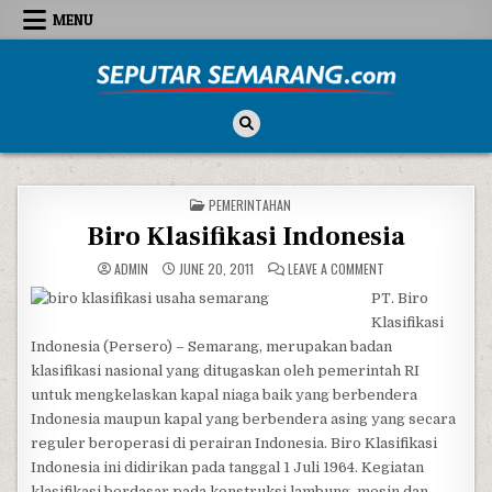
Skip to content
MENU
Seputar Semarang
All About Semarang
POSTED IN
PEMERINTAHAN
Biro Klasifikasi Indonesia
ON BIRO KLASIFIKAS
ADMIN
JUNE 20, 2011
LEAVE A COMMENT
PT. Biro
Klasifikasi
Indonesia (Persero) – Semarang, merupakan badan
klasifikasi nasional yang ditugaskan oleh pemerintah RI
untuk mengkelaskan kapal niaga baik yang berbendera
Indonesia maupun kapal yang berbendera asing yang secara
reguler beroperasi di perairan Indonesia. Biro Klasifikasi
Indonesia ini didirikan pada tanggal 1 Juli 1964. Kegiatan
klasifikasi berdasar pada konstruksi lambung, mesin dan