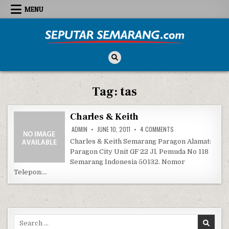
Skip to content
MENU
Seputar Semarang
All About Semarang
Tag:
tas
Charles & Keith
ON CHARLES & KEITH
ADMIN
JUNE 10, 2011
4 COMMENTS
Charles & Keith Semarang Paragon Alamat:
Paragon City Unit GF 22 Jl. Pemuda No 118
Semarang Indonesia 50132. Nomor
Telepon:…
Search for: