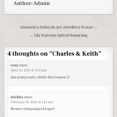
Author:
Admin
Post navigation
Alexandra Deborah Art Jewellery House →
← Lily Kasoem Optical Semarang
4 thoughts on “
Charles & Keith
”
easy
says:
June 10, 2011 at 3:19 pm
aku punya satu, oleh2 dari temen 🙂
atiekka
says:
February 18, 2013 at 1:14 am
Nomer teleponnya brapa?