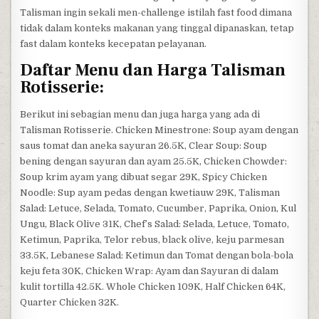
Talisman ingin sekali men-challenge istilah fast food dimana
tidak dalam konteks makanan yang tinggal dipanaskan, tetap
fast dalam konteks kecepatan pelayanan.
Daftar Menu dan Harga Talisman
Rotisserie:
Berikut ini sebagian menu dan juga harga yang ada di
Talisman Rotisserie. Chicken Minestrone: Soup ayam dengan
saus tomat dan aneka sayuran 26.5K, Clear Soup: Soup
bening dengan sayuran dan ayam 25.5K, Chicken Chowder:
Soup krim ayam yang dibuat segar 29K, Spicy Chicken
Noodle: Sup ayam pedas dengan kwetiauw 29K, Talisman
Salad: Letuce, Selada, Tomato, Cucumber, Paprika, Onion, Kul
Ungu, Black Olive 31K, Chef’s Salad: Selada, Letuce, Tomato,
Ketimun, Paprika, Telor rebus, black olive, keju parmesan
33.5K, Lebanese Salad: Ketimun dan Tomat dengan bola-bola
keju feta 30K, Chicken Wrap: Ayam dan Sayuran di dalam
kulit tortilla 42.5K. Whole Chicken 109K, Half Chicken 64K,
Quarter Chicken 32K.