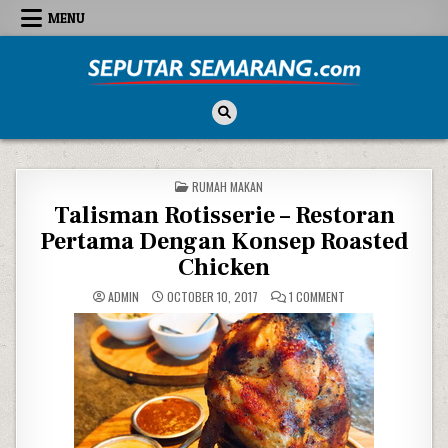
Skip to content
MENU
Seputar Semarang
All About Semarang
POSTED IN
RUMAH MAKAN
Talisman Rotisserie – Restoran
Pertama Dengan Konsep Roasted
Chicken
ON TALISMAN ROTIS
ADMIN
OCTOBER 10, 2017
1 COMMENT