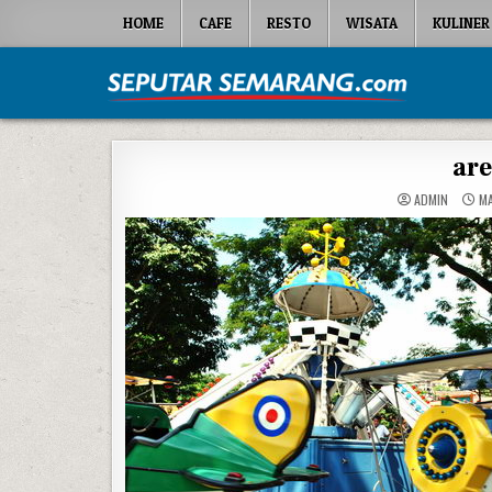
Skip to content
HOME
CAFE
RESTO
WISATA
KULINER
Seputar Semarang
All About Semarang
ar
ADMIN
MA