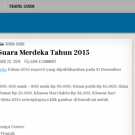
TRAVEL GUIDE
POSTED IN
SERBA SERBI
 Suara Merdeka Tahun 2015
ON TARIF IKLAN KORAN SUARA MERDEKA TAHUN 2015
BER 20, 2014
LEAVE A COMMENT
eka
Tahun 2015 seperti yang dipublikasikan pada 31 Desember
.000, 300 mmk – 800 mmk Rp 90.000, Hitam putih Rp 65.000. Iklan
/d Jumat Rp 25.000, Khusus Hari Sabtu Rp 32.500, Khusus hari
rdeka 2015 selengkapnya klik gambar di bawah ini untuk
esign Center.
 Tengah.