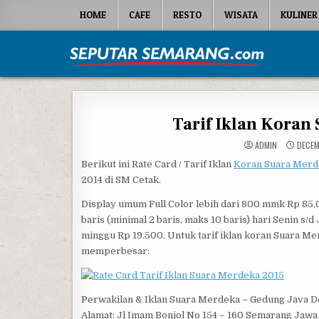
Skip to content
HOME
CAFE
RESTO
WISATA
KULINER
Seputar Semarang
All About Semarang
Tarif Iklan Koran
ADMIN
DECEM
Berikut ini Rate Card / Tarif Iklan
Koran Suara Merd
2014 di SM Cetak.
Display umum Full Color lebih dari 800 mmk Rp 85
baris (minimal 2 baris, maks 10 baris) hari Senin s
minggu Rp 19.500. Untuk tarif iklan koran Suara Me
memperbesar:
Perwakilan & Iklan Suara Merdeka – Gedung Java D
Alamat: Jl Imam Bonjol No 154 – 160 Semarang Jawa