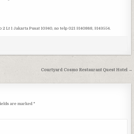
2 Lt 1 Jakarta Pusat 10340, no telp 021 3140868, 3143554.
Courtyard Cosmo Restaurant Quest Hotel →
fields are marked
*