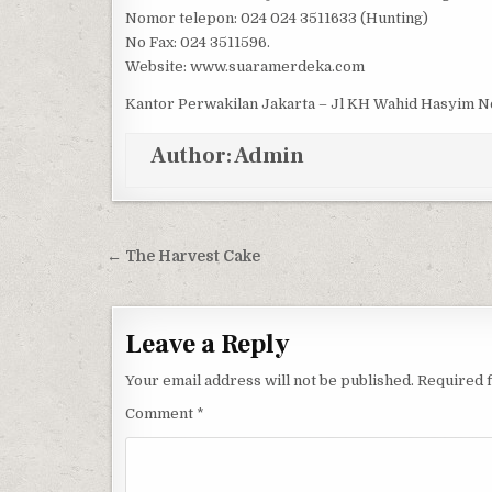
Nomor telepon: 024 024 3511633 (Hunting)
No Fax: 024 3511596.
Website: www.suaramerdeka.com
Kantor Perwakilan Jakarta – Jl KH Wahid Hasyim No 
Author:
Admin
Post navigation
← The Harvest Cake
Leave a Reply
Your email address will not be published.
Required 
Comment
*