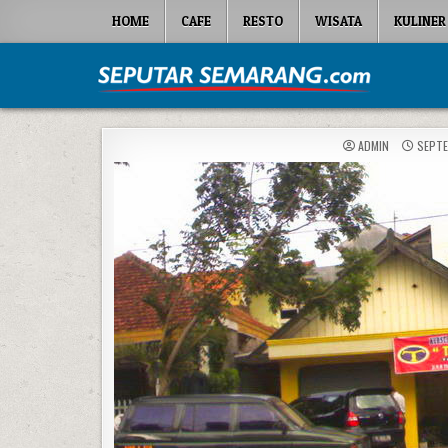
Skip to content
HOME
CAFE
RESTO
WISATA
KULINER
Seputar Semarang
All About Semarang
ADMIN
SEPTE