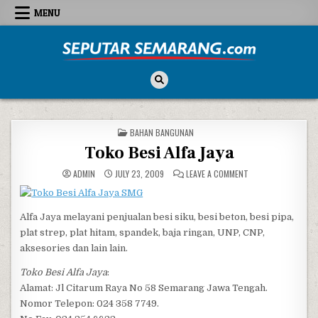
Skip to content
MENU
Seputar Semarang
All About Semarang
POSTED IN
BAHAN BANGUNAN
Toko Besi Alfa Jaya
ON TOKO BESI ALFA 
ADMIN
JULY 23, 2009
LEAVE A COMMENT
Alfa Jaya melayani penjualan besi siku, besi beton, besi pipa,
plat strep, plat hitam, spandek, baja ringan, UNP, CNP,
aksesories dan lain lain.
Toko Besi Alfa Jaya
:
Alamat: Jl Citarum Raya No 58 Semarang Jawa Tengah.
Nomor Telepon: 024 358 7749.