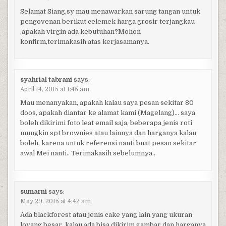
Selamat Siang,sy mau menawarkan sarung tangan untuk
pengovenan berikut celemek harga grosir terjangkau
,apakah virgin ada kebutuhan?Mohon
konfirm,terimakasih atas kerjasamanya.
syahrial tabrani
says:
April 14, 2015 at 1:45 am
Mau menanyakan, apakah kalau saya pesan sekitar 80
doos, apakah diantar ke alamat kami (Magelang)… saya
boleh dikirimi foto leat email saja, beberapa jenis roti
mungkin spt brownies atau lainnya dan harganya kalau
boleh, karena untuk referensi nanti buat pesan sekitar
awal Mei nanti.. Terimakasih sebelumnya..
sumarni
says:
May 29, 2015 at 4:42 am
Ada blackforest atau jenis cake yang lain yang ukuran
loyang besar, kalau ada bisa dikirim gambar dan harganya