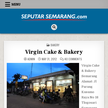
Skip to content
MENU
Seputar Semarang
All About Semarang
POSTED IN
BAKERY
Virgin Cake & Bakery
ON VIRGIN CAKE & BA
ADMIN
MAY 31, 2012
40 COMMENTS
Virgin Cake
& Bakery
Semarang
Alamat: Jl
Parang
Kusumo
Raya No 18
Tlogosari
Semarang