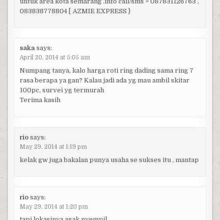
untuk area kota semarang .info call/sms = 087831126763 ,
083838778804 [ AZMIE EXPRESS }
saka
says:
April 20, 2014 at 5:05 am
Numpang tanya, kalo harga roti ring dading sama ring 7
rasa berapa ya gan? Kalau jadi ada yg mau ambil skitar
100pc, survei yg termurah
Terima kasih
rio
says:
May 29, 2014 at 1:19 pm
kelak gw juga bakalan punya usaha se sukses itu , mantap
rio
says:
May 29, 2014 at 1:20 pm
tapi lokasinya agak nyempil