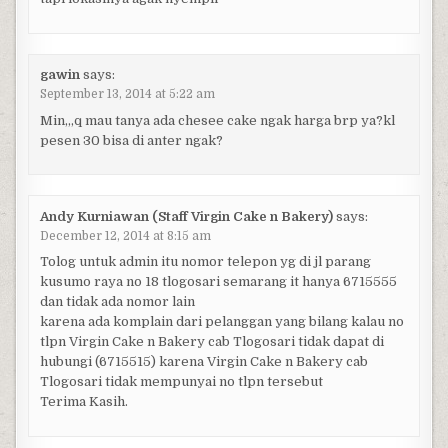
gawin
says:
September 13, 2014 at 5:22 am
Min,,,q mau tanya ada chesee cake ngak harga brp ya?kl
pesen 30 bisa di anter ngak?
Andy Kurniawan (Staff Virgin Cake n Bakery)
says:
December 12, 2014 at 8:15 am
Tolog untuk admin itu nomor telepon yg di jl parang
kusumo raya no 18 tlogosari semarang it hanya 6715555
dan tidak ada nomor lain
karena ada komplain dari pelanggan yang bilang kalau no
tlpn Virgin Cake n Bakery cab Tlogosari tidak dapat di
hubungi (6715515) karena Virgin Cake n Bakery cab
Tlogosari tidak mempunyai no tlpn tersebut
Terima Kasih.