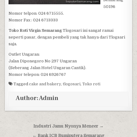
50196
Nomor telpon: 024 6715555.
Nomor Fax : 024 6713333
Toko Roti Virgin Semarang
Tlogosari ini sangat ramai
seperti pasar, dengan pembeli yang tak hanya dari Tlogsari
saja.
Outlet Ungaran:
Jalan Diponegoro No 297 Ungaran
(Seberang Jalan Hotel Ungaran Cantik).
Nomor telepon: 024 6926767
Tagged
cake and bakery
,
tlogosari
,
Toko roti
Author:
Admin
Post navigation
Industri Jamu Nyonya Meneer →
← Bank ICB Bumiputera Semarang