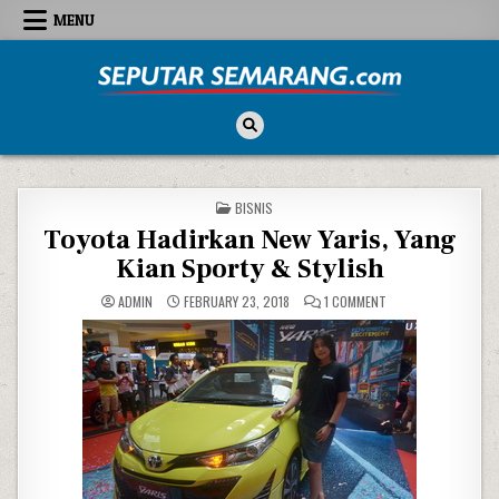
Skip to content
MENU
Seputar Semarang
All About Semarang
POSTED IN
BISNIS
Toyota Hadirkan New Yaris, Yang
Kian Sporty & Stylish
ON TOYOTA HADIRKAN
ADMIN
FEBRUARY 23, 2018
1 COMMENT