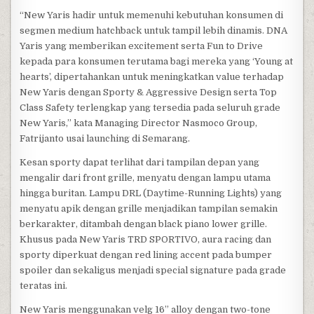
“New Yaris hadir untuk memenuhi kebutuhan konsumen di
segmen medium hatchback untuk tampil lebih dinamis. DNA
Yaris yang memberikan excitement serta Fun to Drive
kepada para konsumen terutama bagi mereka yang ‘Young at
hearts’, dipertahankan untuk meningkatkan value terhadap
New Yaris dengan Sporty & Aggressive Design serta Top
Class Safety terlengkap yang tersedia pada seluruh grade
New Yaris,” kata Managing Director Nasmoco Group,
Fatrijanto usai launching di Semarang.
Kesan sporty dapat terlihat dari tampilan depan yang
mengalir dari front grille, menyatu dengan lampu utama
hingga buritan. Lampu DRL (Daytime-Running Lights) yang
menyatu apik dengan grille menjadikan tampilan semakin
berkarakter, ditambah dengan black piano lower grille.
Khusus pada New Yaris TRD SPORTIVO, aura racing dan
sporty diperkuat dengan red lining accent pada bumper
spoiler dan sekaligus menjadi special signature pada grade
teratas ini.
New Yaris menggunakan velg 16” alloy dengan two-tone