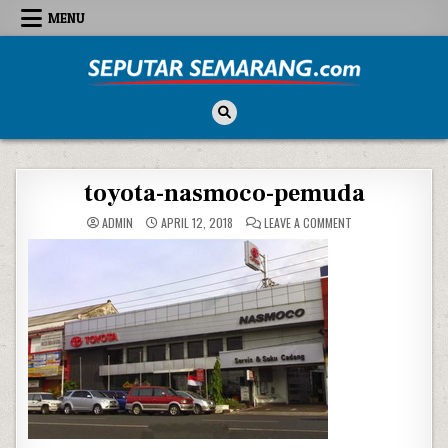
Skip to content
MENU
Seputar Semarang
All About Semarang
toyota-nasmoco-pemuda
ON TOYOTA-NASMO
ADMIN
APRIL 12, 2018
LEAVE A COMMENT