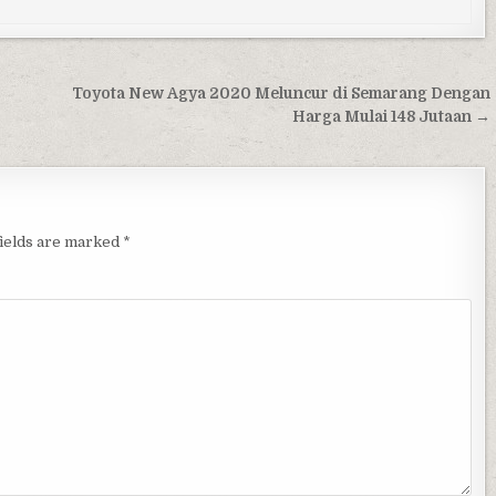
Toyota New Agya 2020 Meluncur di Semarang Dengan
Harga Mulai 148 Jutaan →
fields are marked
*