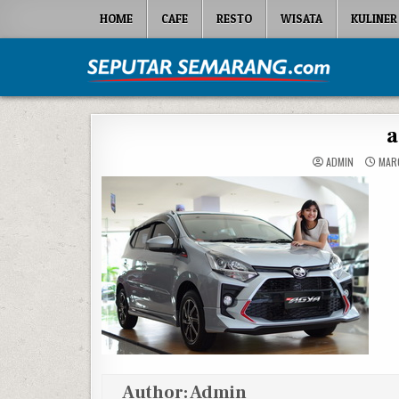
Skip to content
HOME
CAFE
RESTO
WISATA
KULINER
Seputar Semarang
All About Semarang
a
ADMIN
MARC
Author:
Admin