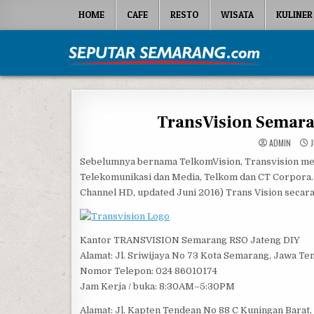
Skip to content
HOME
CAFE
RESTO
WISATA
KULINER
Seputar Semarang
All About Semarang
TransVision Semara
ADMIN
J
Sebelumnya bernama TelkomVision, Transvision mer
Telekomunikasi dan Media, Telkom dan CT Corpora. 
Channel HD, updated Juni 2016) Trans Vision secara
Kantor TRANSVISION Semarang RSO Jateng DIY
Alamat: Jl. Sriwijaya No 73 Kota Semarang, Jawa Te
Nomor Telepon: 024 86010174
Jam Kerja / buka: 8:30AM–5:30PM
Alamat: Jl. Kapten Tendean No 88 C Kuningan Barat