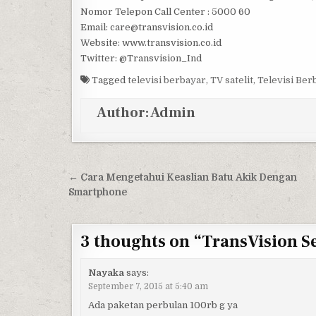
Nomor Telepon Call Center : 5000 60
Email: care@transvision.co.id
Website: www.transvision.co.id
Twitter: @Transvision_Ind
Tagged
televisi berbayar
,
TV satelit, Televisi Be
Author:
Admin
Post navigation
← Cara Mengetahui Keaslian Batu Akik Dengan
Smartphone
3 thoughts on “
TransVision S
Nayaka
says:
September 7, 2015 at 5:40 am
Ada paketan perbulan 100rb g ya