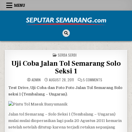
Skip to content
MENU
Seputar Semarang
All About Semarang
POSTED IN
SERBA SERBI
Uji Coba Jalan Tol Semarang Solo
Seksi 1
ON UJI COBA JALAN 
ADMIN
AUGUST 28, 2011
5 COMMENTS
Test Drive, Uji Coba dan Foto Foto Jalan Tol Semarang Solo
seksi 1 (Tembalang – Ungaran)
.
Jalan tol Semarang – Solo Seksi 1 (Tembalang – Ungaran)
mulai mulai dioperasikan lagi pada 20 Agustus 2011 kemarin
setelah setelah ditutup karena terjadi retakan sepanjang