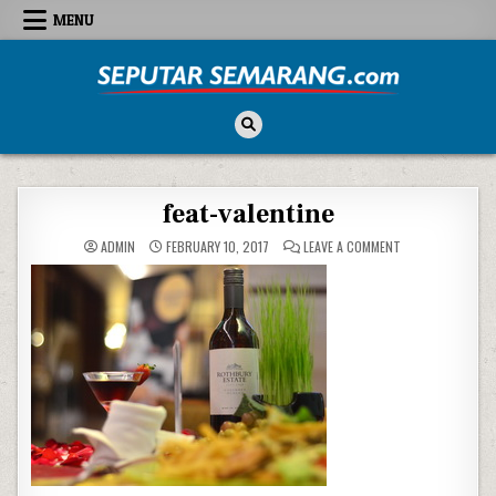
Skip to content
MENU
Seputar Semarang
All About Semarang
feat-valentine
ON FEAT-VALENTI
ADMIN
FEBRUARY 10, 2017
LEAVE A COMMENT