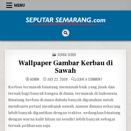
Skip to content
MENU
Seputar Semarang
All About Semarang
POSTED IN
SERBA SERBI
Wallpaper Gambar Kerbau di
Sawah
ON WALLPAPER GAM
ADMIN
JULY 23, 2009
LEAVE A COMMENT
Kerbau termasuk binatang memamah biak yang jinak dan
ternak bagi banyak bangsa di dunia, termasuk di Indonesia.
Binatang kerbau di masa dahulu banyak digunakan untuk
membantu petani membajak sawah, namun dimasa sekarang
lebih banyak digantikan dengan traktor, sedangkan binatang
dengan warna kulit hitam ini sendiri lebih banyak sebagai
ternak peliharaan saja.