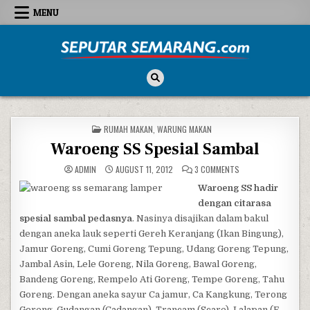
Skip to content
MENU
Seputar Semarang
All About Semarang
POSTED IN
RUMAH MAKAN
,
WARUNG MAKAN
Waroeng SS Spesial Sambal
ON WAROENG SS SPE
ADMIN
AUGUST 11, 2012
3 COMMENTS
Waroeng SS hadir
dengan citarasa
spesial sambal pedasnya
. Nasinya disajikan dalam bakul
dengan aneka lauk seperti Gereh Keranjang (Ikan Bingung),
Jamur Goreng, Cumi Goreng Tepung, Udang Goreng Tepung,
Jambal Asin, Lele Goreng, Nila Goreng, Bawal Goreng,
Bandeng Goreng, Rempelo Ati Goreng, Tempe Goreng, Tahu
Goreng. Dengan aneka sayur Ca jamur, Ca Kangkung, Terong
Goreng, Gudangan (Cadangan), Trancam (Scare), Lalapan (F