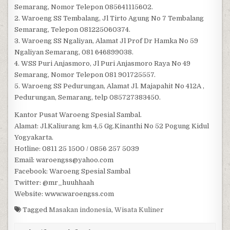
Semarang, Nomor Telepon 085641115602.
2. Waroeng SS Tembalang, Jl Tirto Agung No 7 Tembalang
Semarang, Telepon 081225060374.
3. Waroeng SS Ngaliyan, Alamat Jl Prof Dr Hamka No 59
Ngaliyan Semarang, 081 646899038.
4. WSS Puri Anjasmoro, Jl Puri Anjasmoro Raya No 49
Semarang, Nomor Telepon 081 901725557.
5. Waroeng SS Pedurungan, Alamat Jl. Majapahit No 412A ,
Pedurungan, Semarang, telp 085727383450.
Kantor Pusat Waroeng Spesial Sambal.
Alamat: Jl.Kaliurang km 4,5 Gg.Kinanthi No 52 Pogung Kidul
Yogyakarta.
Hotline: 0811 25 1500 / 0856 257 5039
Email: waroengss@yahoo.com
Facebook: Waroeng Spesial Sambal
Twitter: @mr_huuhhaah
Website: www.waroengss.com
Tagged
Masakan indonesia
,
Wisata Kuliner