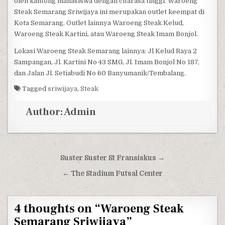
oleh kantong mahasiswa dengan citarasa tinggi. Waroeng
Steak Semarang Sriwijaya ini merupakan outlet keempat di
Kota Semarang. Outlet lainnya Waroeng Steak Kelud,
Waroeng Steak Kartini, atau Waroeng Steak Imam Bonjol.
Lokasi Waroeng Steak Semarang lainnya: Jl Kelud Raya 2
Sampangan, Jl. Kartini No 43 SMG, Jl. Imam Bonjol No 187,
dan Jalan Jl. Setiabudi No 60 Banyumanik/Tembalang.
Tagged
sriwijaya
,
Steak
Author:
Admin
Post navigation
Suster Suster St Fransiskus →
← The Stadium Futsal Center
4 thoughts on “
Waroeng Steak
Semarang Sriwijaya
”