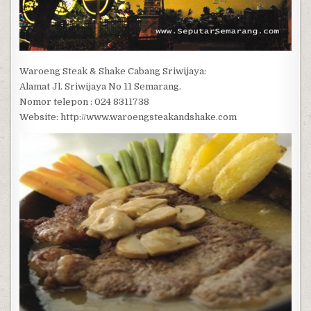
Waroeng Steak & Shake Cabang Sriwijaya:
Alamat Jl. Sriwijaya No 11 Semarang.
Nomor telepon : 024 8311738
Website: http://www.waroengsteakandshake.com