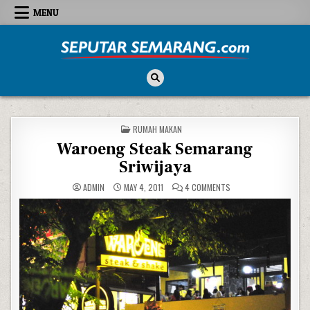
Skip to content
MENU
Seputar Semarang
All About Semarang
POSTED IN
RUMAH MAKAN
Waroeng Steak Semarang
Sriwijaya
ON WAROENG STEAK SE
ADMIN
MAY 4, 2011
4 COMMENTS