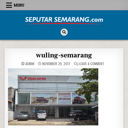
Skip to content
MENU
Seputar Semarang
All About Semarang
wuling-semarang
ON WULING-SEM
ADMIN
NOVEMBER 29, 2017
LEAVE A COMMENT