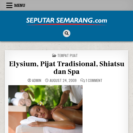
Skip to content
MENU
Seputar Semarang
All About Semarang
POSTED IN
TEMPAT PIJAT
Elysium, Pijat Tradisional, Shiatsu
dan Spa
ON ELYSIUM, PIJAT 
ADMIN
AUGUST 24, 2009
1 COMMENT