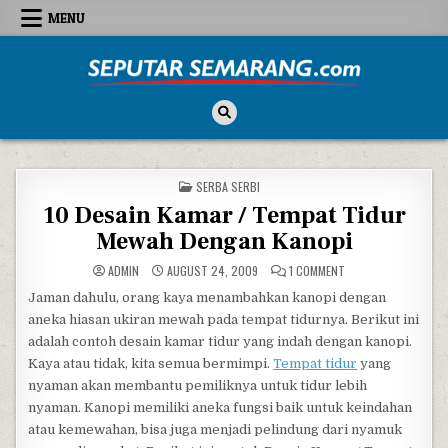
Skip to content
MENU
Seputar Semarang
All About Semarang
POSTED IN
SERBA SERBI
10 Desain Kamar / Tempat Tidur
Mewah Dengan Kanopi
ON 10 DESAIN KAMAR
ADMIN
AUGUST 24, 2009
1 COMMENT
Jaman dahulu, orang kaya menambahkan kanopi dengan
aneka hiasan ukiran mewah pada tempat tidurnya. Berikut ini
adalah contoh desain kamar tidur yang indah dengan kanopi.
Kaya atau tidak, kita semua bermimpi.
Tempat tidur
yang
nyaman akan membantu pemiliknya untuk tidur lebih
nyaman. Kanopi memiliki aneka fungsi baik untuk keindahan
atau kemewahan, bisa juga menjadi pelindung dari nyamuk