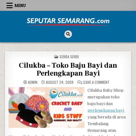
Skip to content
MENU
Seputar Semarang
All About Semarang
POSTED IN
SERBA SERBI
Cilukba – Toko Baju Bayi dan
Perlengkapan Bayi
ON CILUKBA – TO
ADMIN
AUGUST 24, 2009
LEAVE A COMMENT
Cilukba Baby Shop
merupakan toko
baju bayi dan
perlengkapan bayi
yang berada di area
Tembalang
Semarang atas.