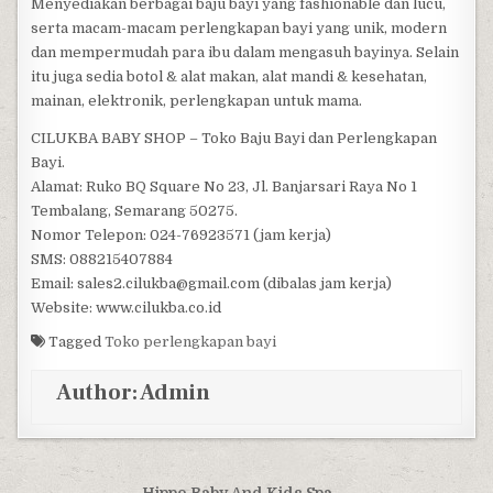
Menyediakan berbagai baju bayi yang fashionable dan lucu,
serta macam-macam perlengkapan bayi yang unik, modern
dan mempermudah para ibu dalam mengasuh bayinya. Selain
itu juga sedia botol & alat makan, alat mandi & kesehatan,
mainan, elektronik, perlengkapan untuk mama.
CILUKBA BABY SHOP – Toko Baju Bayi dan Perlengkapan
Bayi.
Alamat: Ruko BQ Square No 23, Jl. Banjarsari Raya No 1
Tembalang, Semarang 50275.
Nomor Telepon: 024-76923571 (jam kerja)
SMS: 088215407884
Email: sales2.cilukba@gmail.com (dibalas jam kerja)
Website: www.cilukba.co.id
Tagged
Toko perlengkapan bayi
Author:
Admin