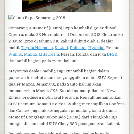
Semarang Automotif (Sauto) Expo kembali digelar di Mal
Ciputra, mulai 23 November – 4 Desember 2018. Gelaran ke-
2 Sauto Expo di tahun 2018 kali ini diikuti oleh 11 dealer
mobil.
Toyota Nasmoco
,
Suzuki
,
Daihatsu
,
Hyundai
, Renault,
Wuling
,
Mazda
,
Mitsubishi
, Nissan, Honda, dan juga
DFSK
ikut ambil bagian pada event kali ini.
Mayoritas dealer mobil yang ikut ambil bagian dalam
pameran tersebut akan mengunggulkan mobil SUV. Seperti
dealer Mazda Semarang, pada Sauto kali ini akan
memamerkan Mazda CX5, Suzuki menampilkan All New
Ertiga, produsen mobil asal Perancis Renault menampilkan
SUV Premium Renault Koleos, Wuling menampilkan Confero
dan Cortez, juga tak ketinggalan pendatang baru di dunia
otomotif Dongfeng Sokonindo (DFSK) dari Tiongkok juga
menghadirkan mobil SUV Glory 580 pada pameran kali ini.
Banyak promo dan diskon ditawarkan dealer kepada