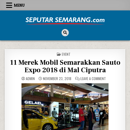
Skip to content
MENU
Seputar Semarang
All About Semarang
POSTED IN
EVENT
11 Merek Mobil Semarakkan Sauto
Expo 2018 di Mal Ciputra
ON 11 MEREK MO
ADMIN
NOVEMBER 23, 2018
LEAVE A COMMENT