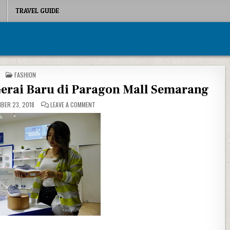
TRAVEL GUIDE
POSTED IN
FASHION
erai Baru di Paragon Mall Semarang
ON SEPATU WANITA KEDS® BUKA GERAI BARU DI PA
BER 23, 2018
LEAVE A COMMENT