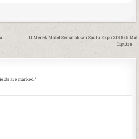
a
11 Merek Mobil Semarakkan Sauto Expo 2018 di Mal
Ciputra →
fields are marked
*