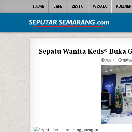
Skip to content
HOME
CAFE
RESTO
WISATA
KULINER
Seputar Semarang
All About Semarang
Sepatu Wanita Keds® Buka G
ADMIN
NOVEM