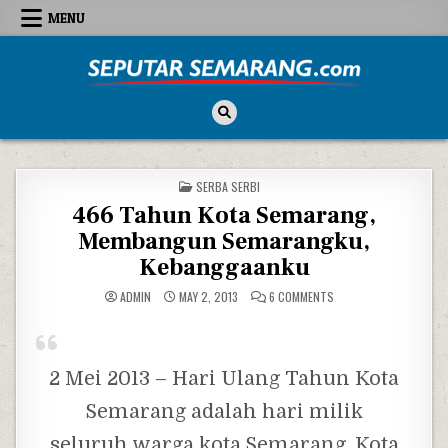
Skip to content
MENU
Seputar Semarang
All About Semarang
POSTED IN
SERBA SERBI
466 Tahun Kota Semarang,
Membangun Semarangku,
Kebanggaanku
ON 466 TAHUN KOTA 
ADMIN
MAY 2, 2013
6 COMMENTS
2 Mei 2013 – Hari Ulang Tahun Kota
Semarang adalah hari milik
seluruh warga kota Semarang. Kota