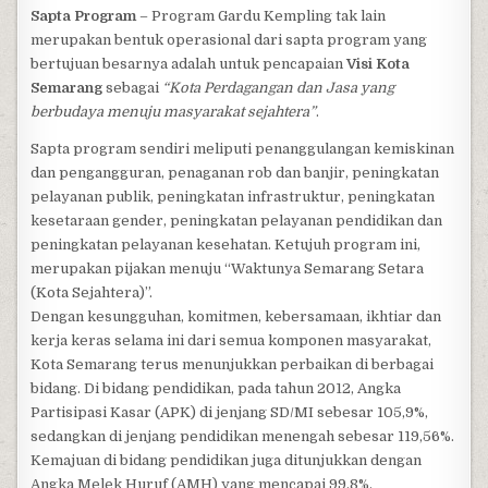
Sapta Program
– Program Gardu Kempling tak lain
merupakan bentuk operasional dari sapta program yang
bertujuan besarnya adalah untuk pencapaian
Visi Kota
Semarang
sebagai
“Kota Perdagangan dan Jasa yang
berbudaya menuju masyarakat sejahtera”
.
Sapta program sendiri meliputi penanggulangan kemiskinan
dan pengangguran, penaganan rob dan banjir, peningkatan
pelayanan publik, peningkatan infrastruktur, peningkatan
kesetaraan gender, peningkatan pelayanan pendidikan dan
peningkatan pelayanan kesehatan. Ketujuh program ini,
merupakan pijakan menuju “Waktunya Semarang Setara
(Kota Sejahtera)”.
Dengan kesungguhan, komitmen, kebersamaan, ikhtiar dan
kerja keras selama ini dari semua komponen masyarakat,
Kota Semarang terus menunjukkan perbaikan di berbagai
bidang. Di bidang pendidikan, pada tahun 2012, Angka
Partisipasi Kasar (APK) di jenjang SD/MI sebesar 105,9%,
sedangkan di jenjang pendidikan menengah sebesar 119,56%.
Kemajuan di bidang pendidikan juga ditunjukkan dengan
Angka Melek Huruf (AMH) yang mencapai 99,8%.