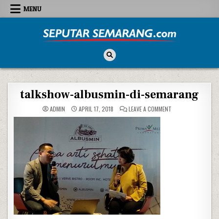
Skip to content
MENU
Seputar Semarang
All About Semarang
talkshow-albusmin-di-semarang
ON TALKSHOW-ALBU
ADMIN
APRIL 17, 2018
LEAVE A COMMENT