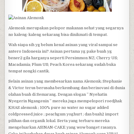
Alemonk merupakan pelopor makanan sehat yang segarnya
no kaleng-kaleng sekarang bisa dinikmati di tempat.
Wah siapa sih yg belum kenal asinan yang viral sampai se
antero Indonesia ini? Asinan pertama yg pake buah yg
bener2 gila harganya seperti Persimmon NZ; Cherry US;
Macadamia; Plum US; Peach Korea sekarang sudah buka
tempat nongki cantik.
Selain asinan yang membesarkan nama Alemonk; Stephanie
& Victor terus berusaha berkembang dan berinovasi di dunia
olahan buah di Semarang. Dengan slogan ” Nyehatin
Nyegerin Ngangenin ” mereka juga mempelopori roedjhak
KHAS alemonk ; 100% pure no water no sugar added
coldpressed juice ; peachgum yoghurt ; dan buah2 import
pilihan dan organik lokal. Serta yang terbaru mereka
mengeluarkan ASINAN-CAKE yang wow banget rasanya.
Cake ini berbahan dasar kuah asinan Alemonk yang VIRAL