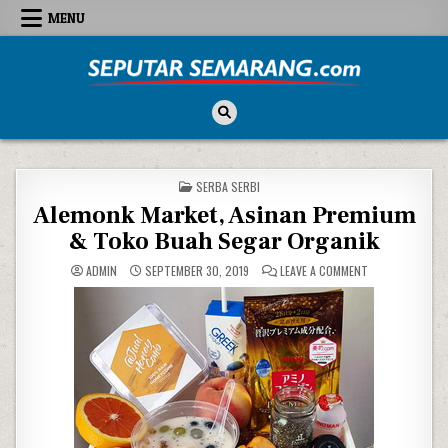
Skip to content
MENU
Seputar Semarang
All About Semarang
POSTED IN
SERBA SERBI
Alemonk Market, Asinan Premium
& Toko Buah Segar Organik
ON ALEMONK MAR
ADMIN
SEPTEMBER 30, 2019
LEAVE A COMMENT