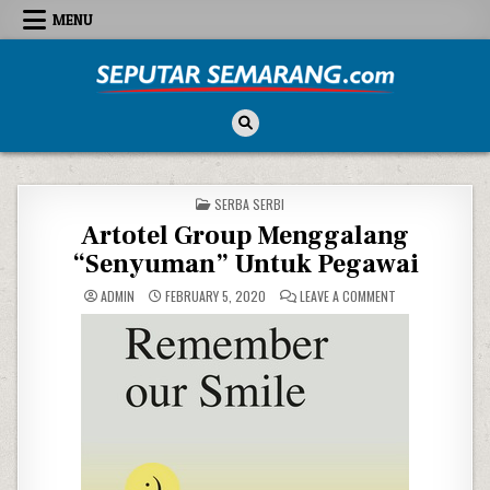
Skip to content
MENU
Seputar Semarang
All About Semarang
POSTED IN
SERBA SERBI
Artotel Group Menggalang
“Senyuman” Untuk Pegawai
ON ARTOTEL GRO
ADMIN
FEBRUARY 5, 2020
LEAVE A COMMENT