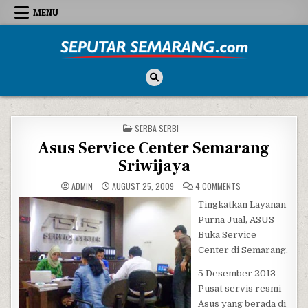
Skip to content
MENU
Seputar Semarang
All About Semarang
POSTED IN
SERBA SERBI
Asus Service Center Semarang
Sriwijaya
ON ASUS SERVICE C
ADMIN
AUGUST 25, 2009
4 COMMENTS
Tingkatkan Layanan
Purna Jual, ASUS
Buka Service
Center di Semarang.
5 Desember 2013 –
Pusat servis resmi
Asus yang berada di