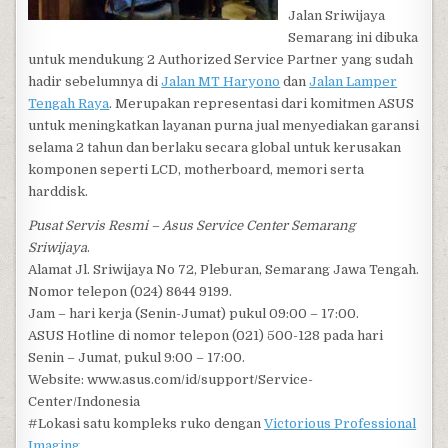
Jalan Sriwijaya
Semarang ini dibuka
untuk mendukung 2 Authorized Service Partner yang sudah
hadir sebelumnya di
Jalan MT Haryono
dan
Jalan Lamper
Tengah Raya
. Merupakan representasi dari komitmen ASUS
untuk meningkatkan layanan purna jual menyediakan garansi
selama 2 tahun dan berlaku secara global untuk kerusakan
komponen seperti LCD, motherboard, memori serta
harddisk.
Pusat Servis Resmi – Asus Service Center Semarang
Sriwijaya
.
Alamat Jl. Sriwijaya No 72, Pleburan, Semarang Jawa Tengah.
Nomor telepon (024) 8644 9199.
Jam – hari kerja (Senin-Jumat) pukul 09:00 – 17:00.
ASUS Hotline di nomor telepon (021) 500-128 pada hari
Senin – Jumat, pukul 9:00 – 17:00.
Website: www.asus.com/id/support/Service-
Center/Indonesia
#Lokasi satu kompleks ruko dengan
Victorious Professional
Imaging
.