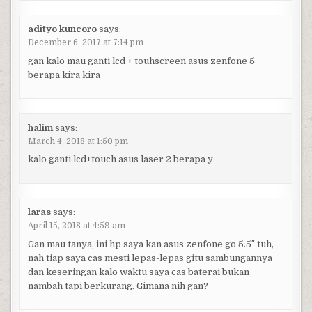
adityo kuncoro
says:
December 6, 2017 at 7:14 pm
gan kalo mau ganti lcd + touhscreen asus zenfone 5
berapa kira kira
halim
says:
March 4, 2018 at 1:50 pm
kalo ganti lcd+touch asus laser 2 berapa y
laras
says:
April 15, 2018 at 4:59 am
Gan mau tanya, ini hp saya kan asus zenfone go 5.5″ tuh,
nah tiap saya cas mesti lepas-lepas gitu sambungannya
dan keseringan kalo waktu saya cas baterai bukan
nambah tapi berkurang. Gimana nih gan?