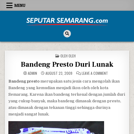
Skip to content
MENU
Seputar Semarang
All About Semarang
POSTED IN
OLEH OLEH
Bandeng Presto Duri Lunak
ON BANDENG PRE
ADMIN
AUGUST 23, 2009
LEAVE A COMMENT
Bandeng presto
merupakan satu jenis cara mengolah ikan
Bandeng yang kemudian menjadi ikon oleh oleh kota
Semarang. Karena ikan bandeng terkenal dengan jumlah duri
yang cukup banyak, maka bandeng dimasak dengan presto,
atau dimasak dengan tekanan tinggi sehingga durinya
menjadi sangat lunak.