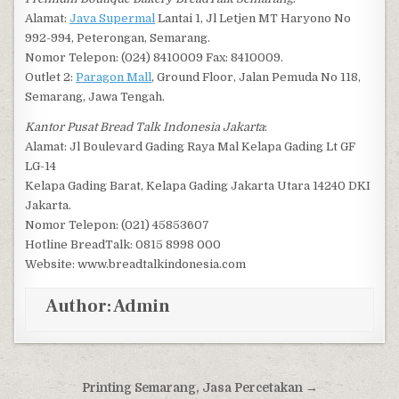
Alamat:
Java Supermal
Lantai 1, Jl Letjen MT Haryono No
992-994, Peterongan, Semarang.
Nomor Telepon: (024) 8410009 Fax: 8410009.
Outlet 2:
Paragon Mall
, Ground Floor, Jalan Pemuda No 118,
Semarang, Jawa Tengah.
Kantor Pusat Bread Talk Indonesia Jakarta
:
Alamat: Jl Boulevard Gading Raya Mal Kelapa Gading Lt GF
LG-14
Kelapa Gading Barat, Kelapa Gading Jakarta Utara 14240 DKI
Jakarta.
Nomor Telepon: (021) 45853607
Hotline BreadTalk: 0815 8998 000
Website: www.breadtalkindonesia.com
Author:
Admin
Post navigation
Printing Semarang, Jasa Percetakan →