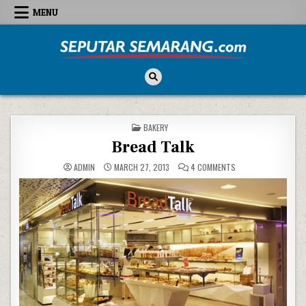
Skip to content
MENU
Seputar Semarang
All About Semarang
POSTED IN
BAKERY
Bread Talk
ON BREAD TALK
ADMIN
MARCH 27, 2013
4 COMMENTS