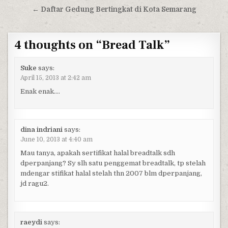
← Daftar Gedung Bertingkat di Kota Semarang
4 thoughts on “
Bread Talk
”
Suke
says:
April 15, 2013 at 2:42 am
Enak enak….
dina indriani
says:
June 10, 2013 at 4:40 am
Mau tanya, apakah sertifikat halal breadtalk sdh
dperpanjang? Sy slh satu penggemat breadtalk, tp stelah
mdengar stifikat halal stelah thn 2007 blm dperpanjang,
jd ragu2.
raeydi
says: