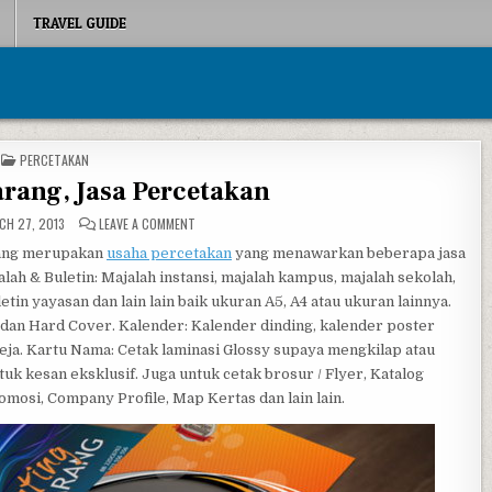
TRAVEL GUIDE
POSTED IN
PERCETAKAN
rang, Jasa Percetakan
ON PRINTING SEMARANG, JASA PERCETAKAN
H 27, 2013
LEAVE A COMMENT
rang merupakan
usaha percetakan
yang menawarkan beberapa jasa
lah & Buletin: Majalah instansi, majalah kampus, majalah sekolah,
letin yayasan dan lain lain baik ukuran A5, A4 atau ukuran lainnya.
a dan Hard Cover. Kalender: Kalender dinding, kalender poster
eja. Kartu Nama: Cetak laminasi Glossy supaya mengkilap atau
tuk kesan eksklusif. Juga untuk cetak brosur / Flyer, Katalog
mosi, Company Profile, Map Kertas dan lain lain.