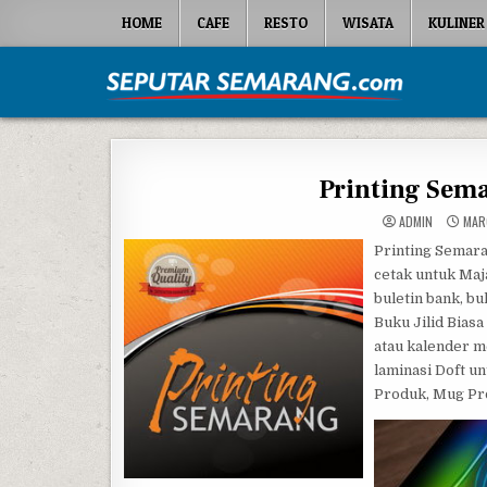
Skip to content
HOME
CAFE
RESTO
WISATA
KULINER
Seputar Semarang
All About Semarang
Printing Sema
ADMIN
MARC
Printing Sema
cetak untuk Maja
buletin bank, bu
Buku Jilid Bias
atau kalender m
laminasi Doft un
Produk, Mug Pro