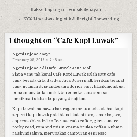
Post navigation
Bakso Lapangan Tembak Senayan →
← NCS Line, Jasa logistik & Freight Forwarding
1 thought on “
Cafe Kopi Luwak
”
Ngopi Sejenak
says:
February 25, 2017 at 7:48 am
Ngopi Sejenak di Cafe Luwak Java Mall
Siapa yang tak kenal Cafe Kopi Luwak salah satu cafe
yang berada di lantai dua Java Supermall, berikan tempat
yang nyaman dengandesain interior yang klasik membuat
pengunjung betah untuk bercengkerama sembari
menikmati olahan kopi yang disajikan.
Kopi Luwak menawarkan ragam menu aneka olahan kopi
seperti kopi luwak gold blend, kalosi toraja, mocha java,
espresso blended coffee, avocado coffee, ginza amore,
rocky road, rum and raisin, creme brulee coffee. Ruhm n
raisin misalnya, merupakan campuran espresso