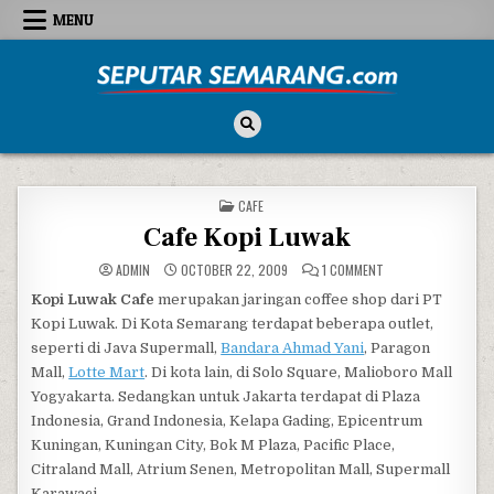
Skip to content
MENU
Seputar Semarang
All About Semarang
POSTED IN
CAFE
Cafe Kopi Luwak
ON CAFE KOPI LUWA
ADMIN
OCTOBER 22, 2009
1 COMMENT
Kopi Luwak Cafe
merupakan jaringan coffee shop dari PT
Kopi Luwak. Di Kota Semarang terdapat beberapa outlet,
seperti di Java Supermall,
Bandara Ahmad Yani
, Paragon
Mall,
Lotte Mart
. Di kota lain, di Solo Square, Malioboro Mall
Yogyakarta. Sedangkan untuk Jakarta terdapat di Plaza
Indonesia, Grand Indonesia, Kelapa Gading, Epicentrum
Kuningan, Kuningan City, Bok M Plaza, Pacific Place,
Citraland Mall, Atrium Senen, Metropolitan Mall, Supermall
Karawaci.