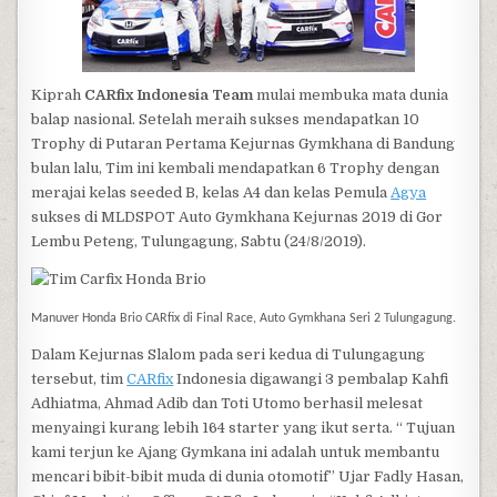
Kiprah
CARfix Indonesia Team
mulai membuka mata dunia
balap nasional. Setelah meraih sukses mendapatkan 10
Trophy di Putaran Pertama Kejurnas Gymkhana di Bandung
bulan lalu, Tim ini kembali mendapatkan 6 Trophy dengan
merajai kelas seeded B, kelas A4 dan kelas Pemula
Agya
sukses di MLDSPOT Auto Gymkhana Kejurnas 2019 di Gor
Lembu Peteng, Tulungagung, Sabtu (24/8/2019).
Manuver Honda Brio CARfix di Final Race, Auto Gymkhana Seri 2 Tulungagung.
Dalam Kejurnas Slalom pada seri kedua di Tulungagung
tersebut, tim
CARfix
Indonesia digawangi 3 pembalap Kahfi
Adhiatma, Ahmad Adib dan Toti Utomo berhasil melesat
menyaingi kurang lebih 164 starter yang ikut serta. “ Tujuan
kami terjun ke Ajang Gymkana ini adalah untuk membantu
mencari bibit-bibit muda di dunia otomotif” Ujar Fadly Hasan,