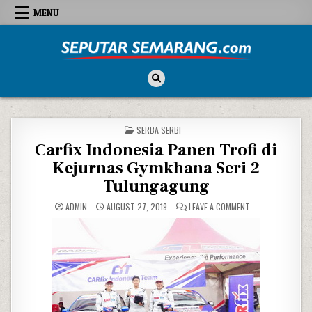
Skip to content
MENU
Seputar Semarang
All About Semarang
POSTED IN
SERBA SERBI
Carfix Indonesia Panen Trofi di
Kejurnas Gymkhana Seri 2
Tulungagung
ON CARFIX INDON
ADMIN
AUGUST 27, 2019
LEAVE A COMMENT